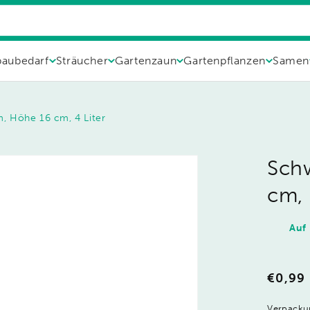
aubedarf
Sträucher
Gartenzaun
Gartenpflanzen
Samen
, Höhe 16 cm, 4 Liter
Schw
cm, 
Auf
Norma
€0,99
Preis
Verpacku