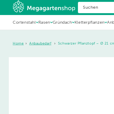
zum
Suchen
Inhalt
Cortenstahl
Rasen
Gründach
Kletterpflanzen
Anb
Home
Anbaubedarf
Schwarzer Pflanztopf – Ø 21 cm
Zu
Produktinformationen
springen