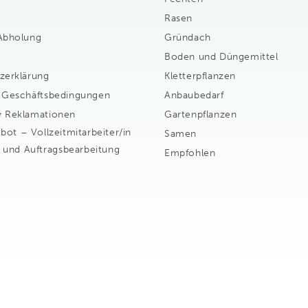
Rasen
Abholung
Gründach
Boden und Düngemittel
zerklärung
Kletterpflanzen
 Geschäftsbedingungen
Anbaubedarf
 Reklamationen
Gartenpflanzen
bot – Vollzeitmitarbeiter/in
Samen
b und Auftragsbearbeitung
Empfohlen
Zahlungsmethoden
Powered by Brandeniers
©2026
megatuinshop