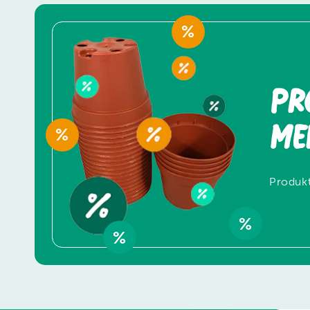
%
Pr
Me
%
Produkt
%
%