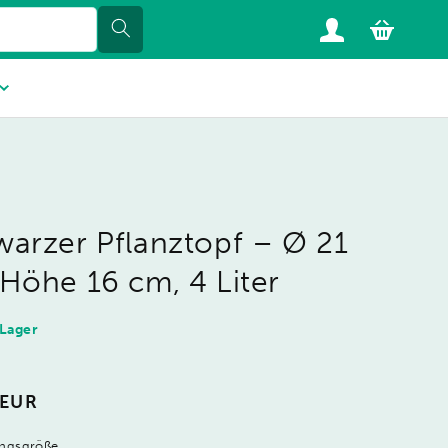
arzer Pflanztopf – Ø 21
Höhe 16 cm, 4 Liter
 Lager
ler
 EUR
ngsgröße